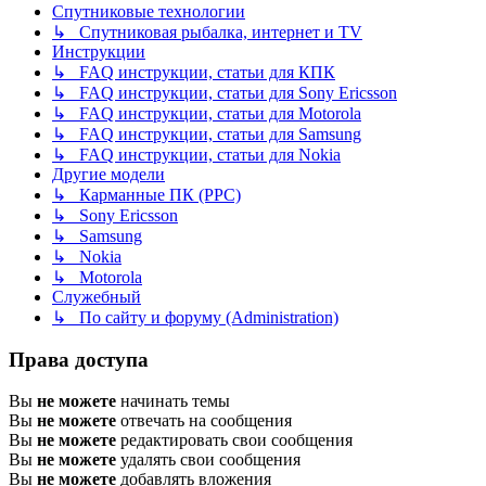
Спутниковые технологии
↳ Спутниковая рыбалка, интернет и TV
Инструкции
↳ FAQ инструкции, статьи для КПК
↳ FAQ инструкции, статьи для Sony Ericsson
↳ FAQ инструкции, статьи для Motorola
↳ FAQ инструкции, статьи для Samsung
↳ FAQ инструкции, статьи для Nokia
Другие модели
↳ Карманные ПК (PPC)
↳ Sony Ericsson
↳ Samsung
↳ Nokia
↳ Motorola
Служебный
↳ По сайту и форуму (Administration)
Права доступа
Вы
не можете
начинать темы
Вы
не можете
отвечать на сообщения
Вы
не можете
редактировать свои сообщения
Вы
не можете
удалять свои сообщения
Вы
не можете
добавлять вложения