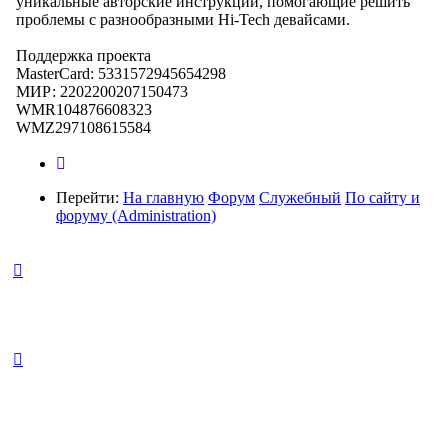
уникальные авторские инструкции, помогающие решить
проблемы с разнообразными Hi-Tech девайсами.
Поддержка проекта
MasterCard: 5331572945654298
МИР: 2202200207150473
WMR104876608323
WMZ297108615584
Перейти:
На главную
Форум
Служебный
По сайту и
форуму (Administration)