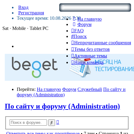
Вход
Регистрация
Текущее время: 10.08.2026 7:38
На главную
Форум
Sat · Mobile · Tablet PC
FAQ
Поиск
Непрочитанные сообщения
Темы без ответов
Активные темы
Наша команда
Перейти:
На главную
Форум
Служебный
По сайту и
форуму (Administration)
По сайту и форуму (Administration)
Расширенный
Поиск
поиск
Отметить все темы как прочтённые
• 7 тем • Страница
1
из