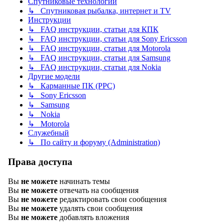
Спутниковые технологии
↳ Спутниковая рыбалка, интернет и TV
Инструкции
↳ FAQ инструкции, статьи для КПК
↳ FAQ инструкции, статьи для Sony Ericsson
↳ FAQ инструкции, статьи для Motorola
↳ FAQ инструкции, статьи для Samsung
↳ FAQ инструкции, статьи для Nokia
Другие модели
↳ Карманные ПК (PPC)
↳ Sony Ericsson
↳ Samsung
↳ Nokia
↳ Motorola
Служебный
↳ По сайту и форуму (Administration)
Права доступа
Вы
не можете
начинать темы
Вы
не можете
отвечать на сообщения
Вы
не можете
редактировать свои сообщения
Вы
не можете
удалять свои сообщения
Вы
не можете
добавлять вложения