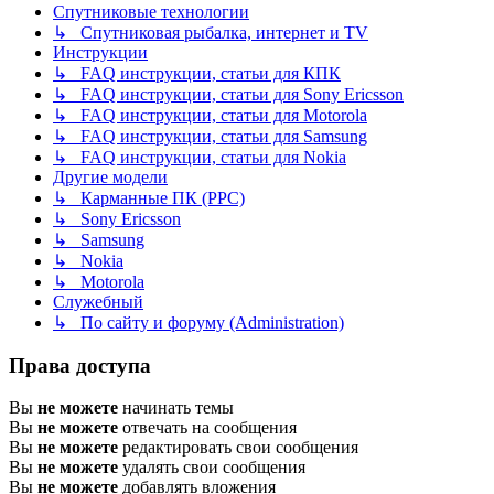
Спутниковые технологии
↳ Спутниковая рыбалка, интернет и TV
Инструкции
↳ FAQ инструкции, статьи для КПК
↳ FAQ инструкции, статьи для Sony Ericsson
↳ FAQ инструкции, статьи для Motorola
↳ FAQ инструкции, статьи для Samsung
↳ FAQ инструкции, статьи для Nokia
Другие модели
↳ Карманные ПК (PPC)
↳ Sony Ericsson
↳ Samsung
↳ Nokia
↳ Motorola
Служебный
↳ По сайту и форуму (Administration)
Права доступа
Вы
не можете
начинать темы
Вы
не можете
отвечать на сообщения
Вы
не можете
редактировать свои сообщения
Вы
не можете
удалять свои сообщения
Вы
не можете
добавлять вложения