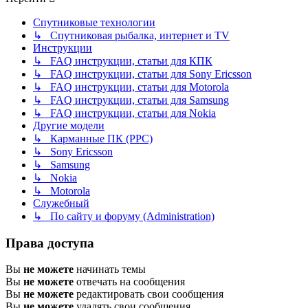
Спутниковые технологии
↳ Спутниковая рыбалка, интернет и TV
Инструкции
↳ FAQ инструкции, статьи для КПК
↳ FAQ инструкции, статьи для Sony Ericsson
↳ FAQ инструкции, статьи для Motorola
↳ FAQ инструкции, статьи для Samsung
↳ FAQ инструкции, статьи для Nokia
Другие модели
↳ Карманные ПК (PPC)
↳ Sony Ericsson
↳ Samsung
↳ Nokia
↳ Motorola
Служебный
↳ По сайту и форуму (Administration)
Права доступа
Вы
не можете
начинать темы
Вы
не можете
отвечать на сообщения
Вы
не можете
редактировать свои сообщения
Вы
не можете
удалять свои сообщения