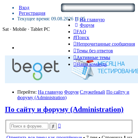
Вход
Регистрация
Текущее время: 09.08.2026 11:25
На главную
Форум
Sat · Mobile · Tablet PC
FAQ
Поиск
Непрочитанные сообщения
Темы без ответов
Активные темы
Наша команда
Перейти:
На главную
Форум
Служебный
По сайту и
форуму (Administration)
По сайту и форуму (Administration)
Расширенный
Поиск
поиск
Отметить все темы как прочтённые
• 7 тем • Страница
1
из