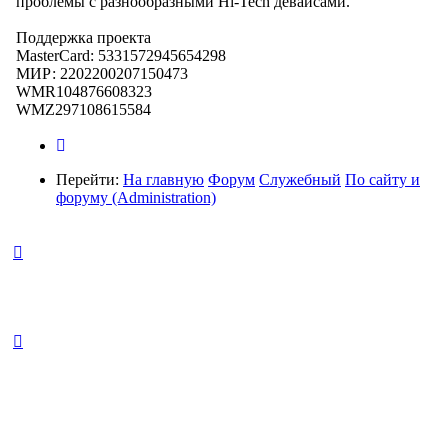
проблемы с разнообразными Hi-Tech девайсами.
Поддержка проекта
MasterCard: 5331572945654298
МИР: 2202200207150473
WMR104876608323
WMZ297108615584
Перейти:
На главную
Форум
Служебный
По сайту и
форуму (Administration)