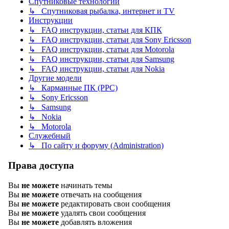
Спутниковые технологии
↳ Спутниковая рыбалка, интернет и TV
Инструкции
↳ FAQ инструкции, статьи для КПК
↳ FAQ инструкции, статьи для Sony Ericsson
↳ FAQ инструкции, статьи для Motorola
↳ FAQ инструкции, статьи для Samsung
↳ FAQ инструкции, статьи для Nokia
Другие модели
↳ Карманные ПК (PPC)
↳ Sony Ericsson
↳ Samsung
↳ Nokia
↳ Motorola
Служебный
↳ По сайту и форуму (Administration)
Права доступа
Вы
не можете
начинать темы
Вы
не можете
отвечать на сообщения
Вы
не можете
редактировать свои сообщения
Вы
не можете
удалять свои сообщения
Вы
не можете
добавлять вложения