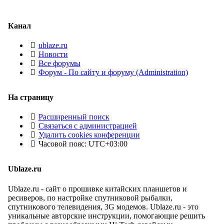
Канал
ublaze.ru
Новости
Все форумы
Форум - По сайту и форуму (Administration)
На страницу
Расширенный поиск
Связаться с администрацией
Удалить cookies конференции
Часовой пояс:
UTC+03:00
Ublaze.ru
Ublaze.ru - сайт о прошивке китайских планшетов и
ресиверов, по настройке спутниковой рыбалки,
спутникового телевидения, 3G модемов. Ublaze.ru - это
уникальные авторские инструкции, помогающие решить