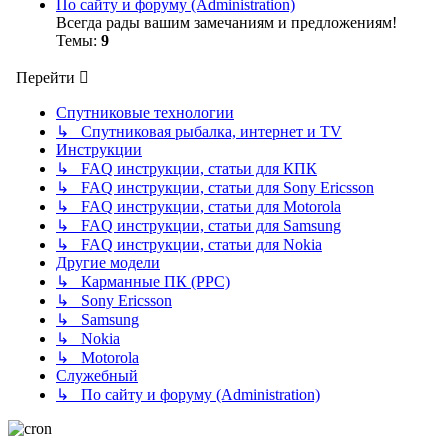
По сайту и форуму (Administration)
Всегда рады вашим замечаниям и предложениям!
Темы:
9
Перейти
Спутниковые технологии
↳ Спутниковая рыбалка, интернет и TV
Инструкции
↳ FAQ инструкции, статьи для КПК
↳ FAQ инструкции, статьи для Sony Ericsson
↳ FAQ инструкции, статьи для Motorola
↳ FAQ инструкции, статьи для Samsung
↳ FAQ инструкции, статьи для Nokia
Другие модели
↳ Карманные ПК (PPC)
↳ Sony Ericsson
↳ Samsung
↳ Nokia
↳ Motorola
Служебный
↳ По сайту и форуму (Administration)