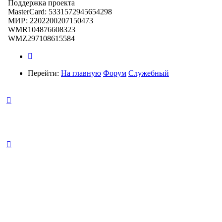
Поддержка проекта
MasterCard: 5331572945654298
МИР: 2202200207150473
WMR104876608323
WMZ297108615584
Перейти:
На главную
Форум
Служебный