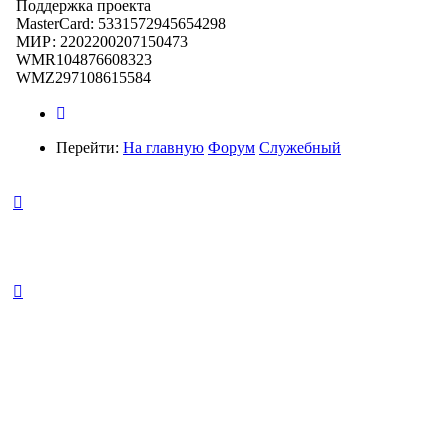
Поддержка проекта
MasterCard: 5331572945654298
МИР: 2202200207150473
WMR104876608323
WMZ297108615584
Перейти:
На главную
Форум
Служебный