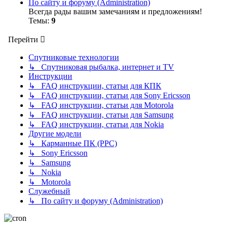
По сайту и форуму (Administration)
Всегда рады вашим замечаниям и предложениям!
Темы:
9
Перейти
Спутниковые технологии
↳ Спутниковая рыбалка, интернет и TV
Инструкции
↳ FAQ инструкции, статьи для КПК
↳ FAQ инструкции, статьи для Sony Ericsson
↳ FAQ инструкции, статьи для Motorola
↳ FAQ инструкции, статьи для Samsung
↳ FAQ инструкции, статьи для Nokia
Другие модели
↳ Карманные ПК (PPC)
↳ Sony Ericsson
↳ Samsung
↳ Nokia
↳ Motorola
Служебный
↳ По сайту и форуму (Administration)