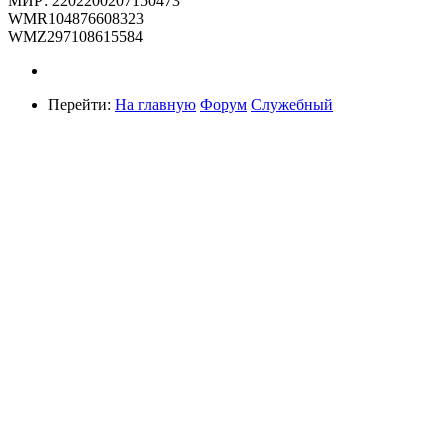
МИР: 2202200207150473
WMR104876608323
WMZ297108615584
Перейти:
На главную
Форум
Служебный