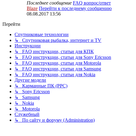
Последнее сообщение
FAQ вопрос/ответ
Blaze
Перейти к последнему сообщению
08.08.2017 13:56
Перейти
Спутниковые технологии
↳ Спутниковая рыбалка, интернет и TV
Инструкции
↳ FAQ инструкции, статьи для КПК
↳ FAQ инструкции, статьи для Sony Ericsson
↳ FAQ инструкции, статьи для Motorola
↳ FAQ инструкции, статьи для Samsung
↳ FAQ инструкции, статьи для Nokia
Другие модели
↳ Карманные ПК (PPC)
↳ Sony Ericsson
↳ Samsung
↳ Nokia
↳ Motorola
Служебный
↳ По сайту и форуму (Administration)