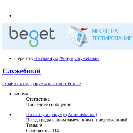
Перейти:
На главную
Форум
Служебный
Служебный
Отметить подфорумы как прочтённые
Форум
Статистика
Последнее сообщение
По сайту и форуму (Administration)
Всегда рады вашим замечаниям и предложениям!
Темы:
9
Сообщения:
114