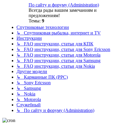
По сайту и форуму (Administration)
Всегда рады вашим замечаниям и
предложениям!
Темы:
9
Спутниковые технологии
↳ Спутниковая рыбалка, интернет и TV
Инструкции
↳ FAQ инструкции, статьи для КПК
↳ FAQ инструкции, статьи для Sony Ericsson
↳ FAQ инструкции, статьи для Motorola
↳ FAQ инструкции, статьи для Samsung
↳ FAQ инструкции, статьи для Nokia
Другие модели
↳ Карманные ПК (PPC)
↳ Sony Ericsson
↳ Samsung
↳ Nokia
↳ Motorola
Служебный
↳ По сайту и форуму (Administration)