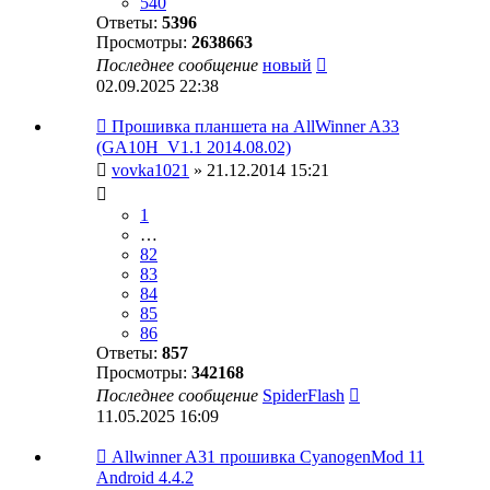
540
Ответы:
5396
Просмотры:
2638663
Последнее сообщение
новый
02.09.2025 22:38
Прошивка планшета на AllWinner A33
(GA10H_V1.1 2014.08.02)
vovka1021
» 21.12.2014 15:21
1
…
82
83
84
85
86
Ответы:
857
Просмотры:
342168
Последнее сообщение
SpiderFlash
11.05.2025 16:09
Allwinner A31 прошивка CyanogenMod 11
Android 4.4.2