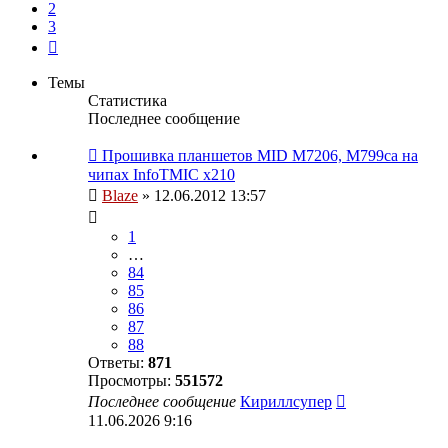
2
3
След.
Темы
Статистика
Последнее сообщение
Прошивка планшетов MID M7206, M799ca на
чипах InfoTMIC x210
Blaze
» 12.06.2012 13:57
1
…
84
85
86
87
88
Ответы:
871
Просмотры:
551572
Последнее сообщение
Кириллсупер
11.06.2026 9:16