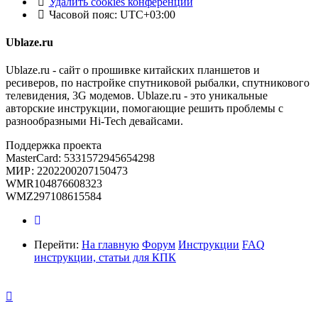
Удалить cookies конференции
Часовой пояс:
UTC+03:00
Ublaze.ru
Ublaze.ru - сайт о прошивке китайских планшетов и
ресиверов, по настройке спутниковой рыбалки, спутникового
телевидения, 3G модемов. Ublaze.ru - это уникальные
авторские инструкции, помогающие решить проблемы с
разнообразными Hi-Tech девайсами.
Поддержка проекта
MasterCard: 5331572945654298
МИР: 2202200207150473
WMR104876608323
WMZ297108615584
Перейти:
На главную
Форум
Инструкции
FAQ
инструкции, статьи для КПК