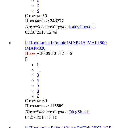
1
2
3
Ответы:
25
Просмотры:
243777
Последнее сообщение
KaleyCuoco
02.08.2018 12:49
Прошивка Infotmic iMAPx15 iMAPx800
iMAPx820
Blaze
» 30.09.2013 21:56
1
…
3
4
5
6
7
Ответы:
69
Просмотры:
115509
Последнее сообщение
OlegShin
04.07.2018 13:16
Прошивка Point of View ProTab 25XL 4GB