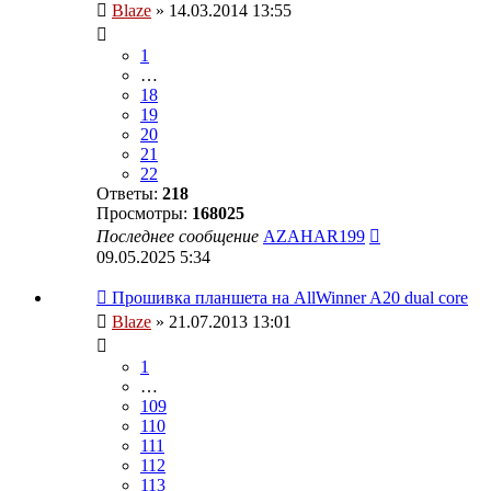
Blaze
» 14.03.2014 13:55
1
…
18
19
20
21
22
Ответы:
218
Просмотры:
168025
Последнее сообщение
AZAHAR199
09.05.2025 5:34
Прошивка планшета на AllWinner A20 dual core
Blaze
» 21.07.2013 13:01
1
…
109
110
111
112
113