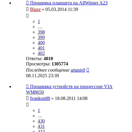
Прошивка планшета на AllWinner A23
Blaze
» 05.03.2014 11:39
1
…
398
399
400
401
402
Ответы:
4010
Просмотры:
1305774
Последнее сообщение
artanis9
08.11.2025 23:39
Прошивка устройств на процессоре VIA
WM8650
Ivankon88
» 18.08.2011 14:08
1
…
430
431
432