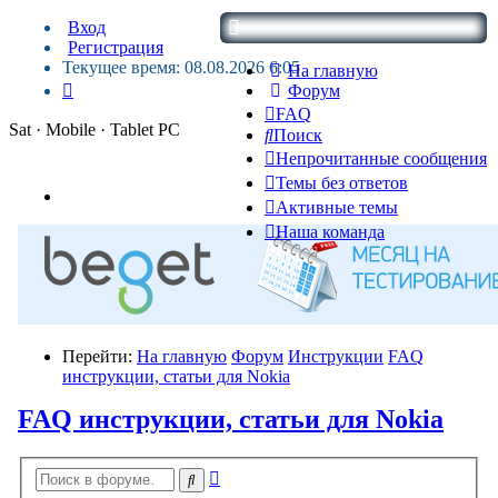
Вход
Регистрация
Текущее время: 08.08.2026 6:05
На главную
Форум
FAQ
Sat · Mobile · Tablet PC
Поиск
Непрочитанные сообщения
Темы без ответов
Активные темы
Наша команда
Перейти:
На главную
Форум
Инструкции
FAQ
инструкции, статьи для Nokia
FAQ инструкции, статьи для Nokia
Расширенный
Поиск
поиск