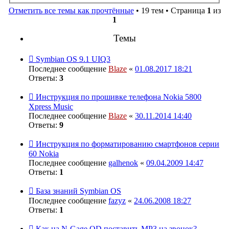
Отметить все темы как прочтённые
• 19 тем • Страница
1
из
1
Темы
Symbian OS 9.1 UIQ3
Последнее сообщение
Blaze
«
01.08.2017 18:21
Ответы:
3
Инструкция по прошивке телефона Nokia 5800
Хpress Music
Последнее сообщение
Blaze
«
30.11.2014 14:40
Ответы:
9
Инструкция по форматированию смартфонов серии
60 Nokia
Последнее сообщение
galhenok
«
09.04.2009 14:47
Ответы:
1
База знаний Symbian OS
Последнее сообщение
fazyz
«
24.06.2008 18:27
Ответы:
1
Как на N-Gage QD поставить MP3 на звонок?