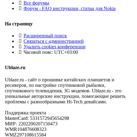
Все форумы
Форум - FAQ инструкции, статьи для Nokia
На страницу
Расширенный поиск
Связаться с администрацией
Удалить cookies конференции
Часовой пояс:
UTC+03:00
Ublaze.ru
Ublaze.ru - сайт о прошивке китайских планшетов и
ресиверов, по настройке спутниковой рыбалки,
спутникового телевидения, 3G модемов. Ublaze.ru - это
уникальные авторские инструкции, помогающие решить
проблемы с разнообразными Hi-Tech девайсами.
Поддержка проекта
MasterCard: 5331572945654298
МИР: 2202200207150473
WMR104876608323
WMZ297108615584