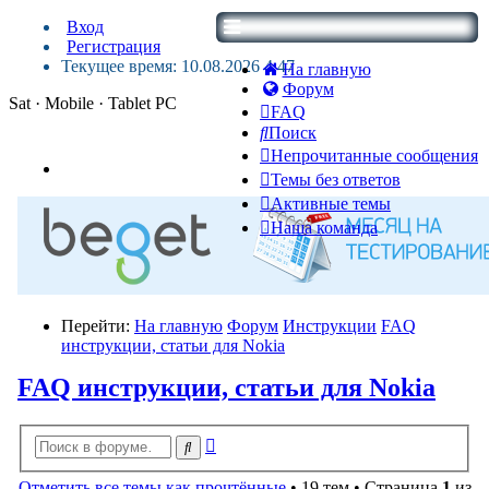
Вход
Регистрация
Текущее время: 10.08.2026 4:47
На главную
Форум
Sat · Mobile · Tablet PC
FAQ
Поиск
Непрочитанные сообщения
Темы без ответов
Активные темы
Наша команда
Перейти:
На главную
Форум
Инструкции
FAQ
инструкции, статьи для Nokia
FAQ инструкции, статьи для Nokia
Расширенный
Поиск
поиск
Отметить все темы как прочтённые
• 19 тем • Страница
1
из