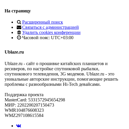
На страницу
Расширенный поиск
Связаться с администрацией
Удалить cookies конференции
Часовой пояс:
UTC+03:00
Ublaze.ru
Ublaze.ru - сайт о прошивке китайских планшетов и
ресиверов, по настройке спутниковой рыбалки,
спутникового телевидения, 3G модемов. Ublaze.ru - это
уникальные авторские инструкции, помогающие решить
проблемы с разнообразными Hi-Tech девайсами.
Поддержка проекта
MasterCard: 5331572945654298
МИР: 2202200207150473
WMR104876608323
WMZ297108615584