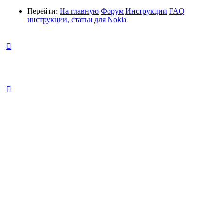
Перейти:
На главную
Форум
Инструкции
FAQ
инструкции, статьи для Nokia